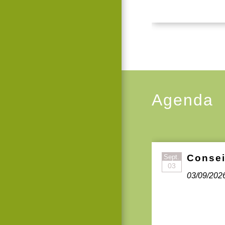
Agenda
Consei
Sept.
03
03/09/202