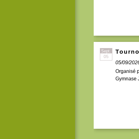
Tourno
Sept.
05
05/09/202
Organisé p
Gymnase J