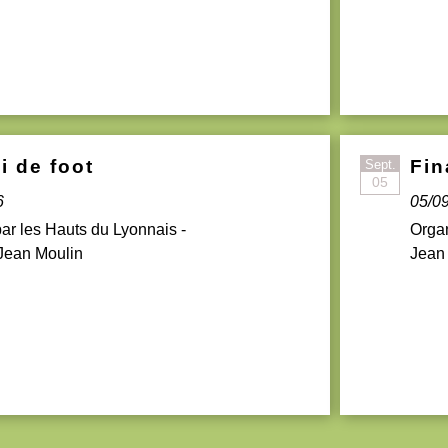
i de foot
Fin
Sept.
05
6
05/0
ar les Hauts du Lyonnais -
Organ
ean Moulin
Jean