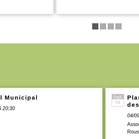
l Municipal
Pla
Sept.
04
des
6 20:30
04/0
Assoc
Rous