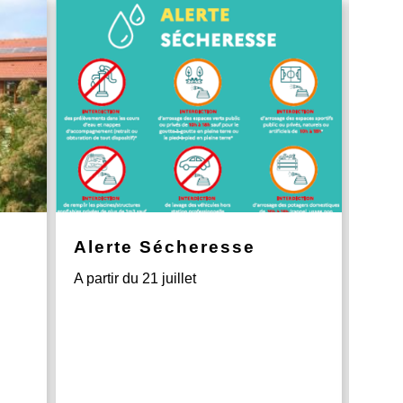
Alerte Sécheresse
Vid
Ave
A partir du 21 juillet
Décor