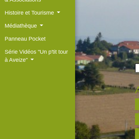
Histoire et Tourisme
Médiathèque
Panneau Pocket
Série Vidéos "Un p'tit tour
à Aveize"
v
a
p