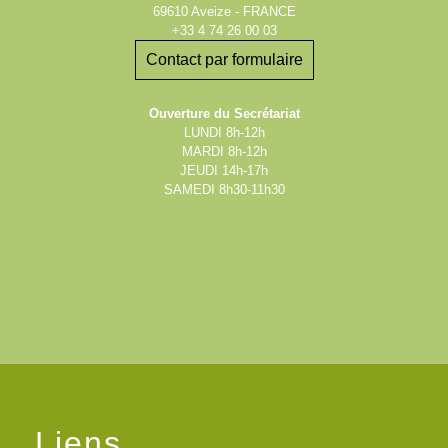
69610 Aveize - FRANCE
+33 4 74 26 00 03
Contact par formulaire
Ouverture du Secrétariat
LUNDI 8h-12h
MARDI 8h-12h
JEUDI 14h-17h
SAMEDI 8h30-11h30
Liens