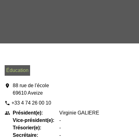
Éducation
location_on
88 rue de l'école
69610 Aveize
+33 4 74 26 00 10
phone
Président(e):
Virginie GALIERE
people
Vice-président(e):
-
Trésorier(e):
-
Secrétaire:
-