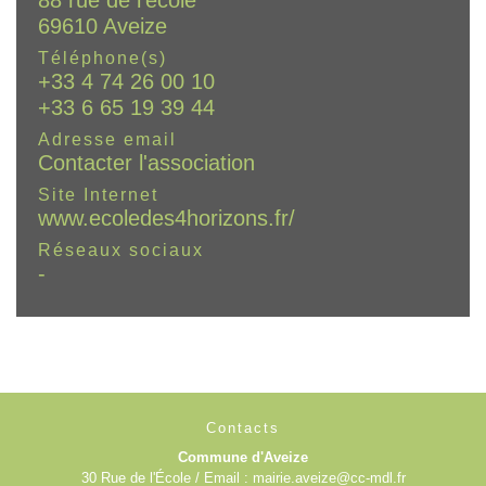
88 rue de l'école
69610 Aveize
Téléphone(s)
+33 4 74 26 00 10
+33 6 65 19 39 44
Adresse email
Contacter l'association
Site Internet
www.ecoledes4horizons.fr/
Réseaux sociaux
-
Contacts
Commune d'Aveize
30 Rue de l'École / Email : mairie.aveize@cc-mdl.fr