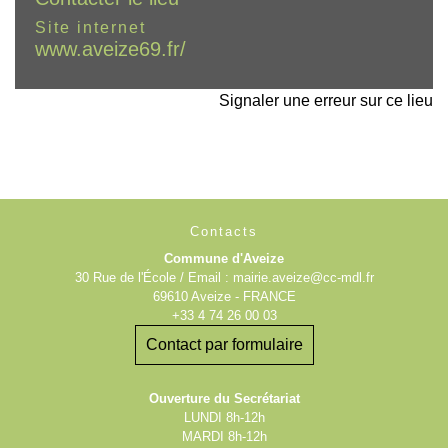
Site internet
www.aveize69.fr/
Signaler une erreur sur ce lieu
Contacts
Commune d'Aveize
30 Rue de l'École / Email : mairie.aveize@cc-mdl.fr
69610 Aveize - FRANCE
+33 4 74 26 00 03
Contact par formulaire
Ouverture du Secrétariat
LUNDI 8h-12h
MARDI 8h-12h