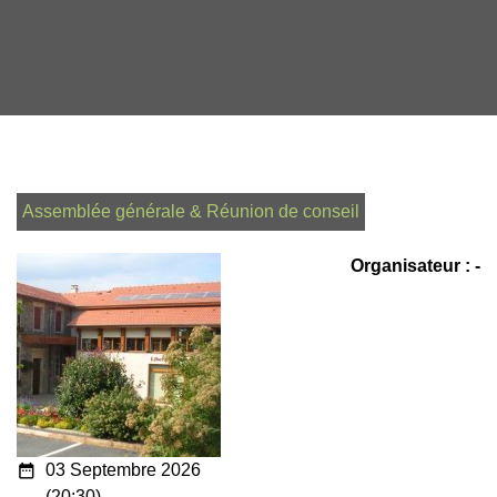
Assemblée générale & Réunion de conseil
Organisateur : -
date_range
03 Septembre 2026
(20:30)