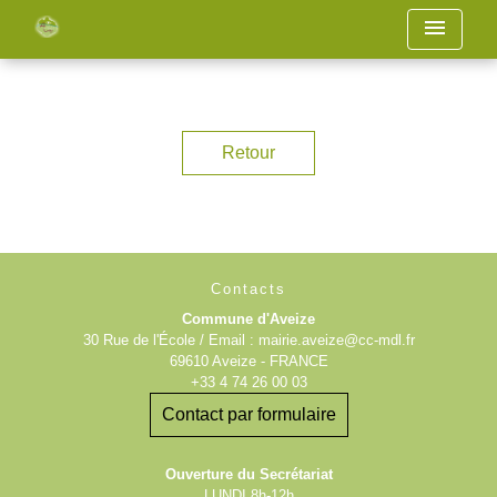
menu
Retour
Contacts
Commune d'Aveize
30 Rue de l'École / Email : mairie.aveize@cc-mdl.fr
69610 Aveize - FRANCE
+33 4 74 26 00 03
Contact par formulaire
Ouverture du Secrétariat
LUNDI 8h-12h